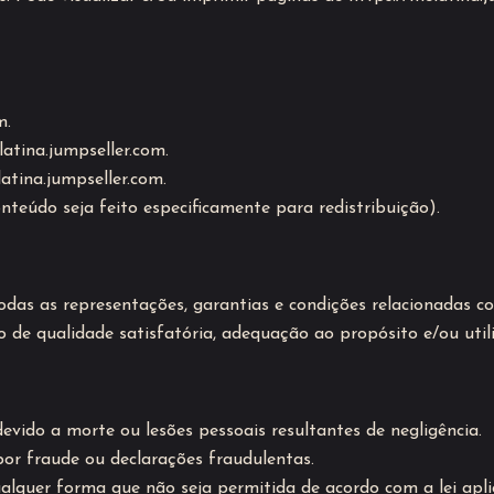
m.
latina.jumpseller.com.
atina.jumpseller.com.
nteúdo seja feito especificamente para redistribuição).
odas as representações, garantias e condições relacionadas com
to de qualidade satisfatória, adequação ao propósito e/ou util
devido a morte ou lesões pessoais resultantes de negligência.
por fraude ou declarações fraudulentas.
alquer forma que não seja permitida de acordo com a lei aplic