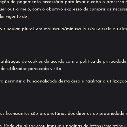
ração do pagamento necessário para levar a cabo o processo 
quer outro meio, com o objetivo expresso de cumprir as necess
i vigente de , .
 singular, plural, em maiúscula/minúscula e/ou ele/ela ou ele
utilização de cookies de acordo com a política de privacidade
o utilizador para cada visita.
permitir a funcionalidade desta área e facilitar a utilização 
us licenciantes são proprietários dos direitos de propriedade 
s. Pode visualizar e/ou imprimir páginas de https://melatina.j