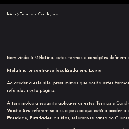
Início
Termos e Condições
Bem-vindo à Mélatina. Estes termos e condições definem a
Mélatina encontra-se localizada em: Leiria
Ao aceder a este site, presumimos que aceita estes termos
referidos nesta página.
A terminologia seguinte aplica-se as estes Termos e Cond
Você
e
Seu
referem-se a si, a pessoa que está a aceder a 
Entidade
,
Entidades
, ou
Nós
, referem-se tanto ao Client