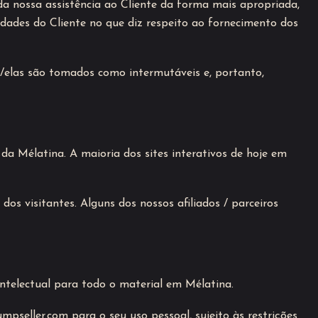
da nossa assistência ao Cliente da forma mais apropriada,
idades do Cliente no que diz respeito ao fornecimento dos
s/elas são tomados como intermutáveis e, portanto,
 da Mélatina. A maioria dos sites interativos de hoje em
dos visitantes. Alguns dos nossos afiliados / parceiros
intelectual para todo o material em Mélatina.
umpseller.com para o seu uso pessoal, sujeito às restrições